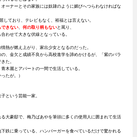
、オーナーとその家族には奴隷のように媚びへつらわなければな
起居しており、テレビもなく、裕福とは言えない。
もできない
、
何の取り柄もない
と罵り、
も合わせて大きな伏線となっている。
の情熱が燃え上がり、家出少女となるのだった。
のの、金欠と成績不良から高校進学を諦めかけるが、「紫のバラ
できた。
、青木麗とアパートの一間で生活している。
かったが。）
歌子という芸能一家。
れる大豪邸で、梅乃ばあやを筆頭に多くの使用人に囲まれて生活
地下鉄に乗っている、ハンバーガーを食べているだけで驚かれる