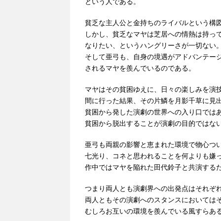
という人である。
貧乏な主人公と金持ちのライバルという構
しかし、貧乏なマヤは芝居への情熱は持っ
なりたい、というハングリーさが一切ない
そして亜弓も、自身の境遇がアドバンテー
されるマヤを羨んでいるのである。
マヤはその貧困ゆえに、日々の楽しみを演
間に行った結果、その片鱗を月影千草に見
貧困から発した演劇の世界への入り口では
貧困から脱出することが演劇の目的ではな
亜弓も両親の影響と恵まれた環境で物心つ
七光り、コネと思われることを何よりも嫌
作中ではマヤを陥れた田代鈴子と共演する
つまり両人とも演劇界への出発点はそれぞ
両人ともその演劇へのスタンスにおいては
むしろお互いの環境を羨んでいる風すらあ