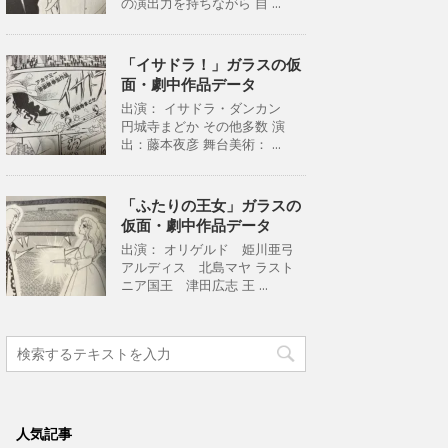
の演出力を持ちながら 自 ...
「イサドラ！」ガラスの仮
面・劇中作品データ
出演： イサドラ・ダンカン
円城寺まどか その他多数 演
出：藤本夜彦 舞台美術： ...
「ふたりの王女」ガラスの
仮面・劇中作品データ
出演： オリゲルド 姫川亜弓
アルディス 北島マヤ ラスト
ニア国王 津田広志 王 ...
人気記事