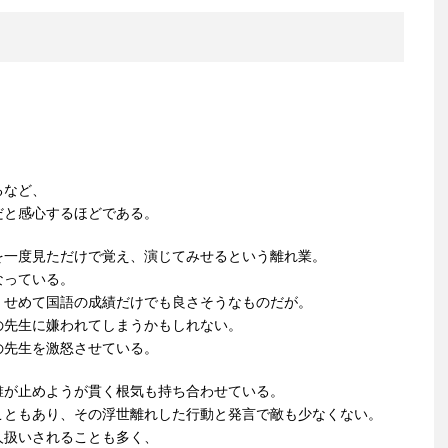
るなど、
だと感心するほどである。
を一度見ただけで覚え、演じてみせるという離れ業。
なっている。
、せめて国語の成績だけでも良さそうなものだが。
の先生に嫌われてしまうかもしれない。
の先生を激怒させている。
誰が止めようが貫く根気も持ち合わせている。
こともあり、その浮世離れした行動と発言で敵も少なくない。
人扱いされることも多く、