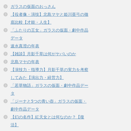
ガラスの仮面のおっさん
【役者像・演技】北島マヤと姫川亜弓の徹
底比較【才能・人生】
「ふたりの王女」ガラスの仮面・劇中作品
データ
速水真澄の年表
【雑談】月影千草は何がヤバいのか
北島マヤの年表
【演技力・指導力】月影千草の実力を考察
してみた【演出力・経営力】
「若草物語」ガラスの仮面・劇中作品デー
タ
「ジーナと5つの青い壺」ガラスの仮面・
劇中作品データ
【幻の名作】紅天女とは何なのか？【復
活】