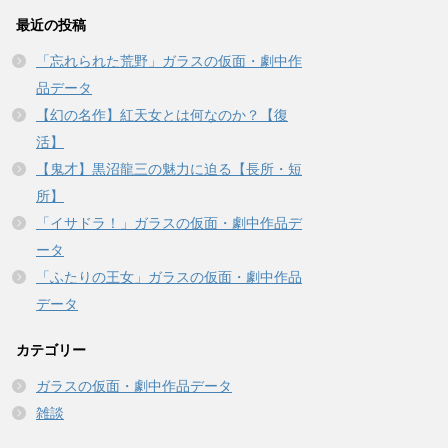
最近の投稿
「忘れられた荒野」ガラスの仮面・劇中作
品データ
【幻の名作】紅天女とは何なのか？【復
活】
【鬼才】黒沼龍三の魅力に迫る【長所・短
所】
「イサドラ！」ガラスの仮面・劇中作品デ
ータ
「ふたりの王女」ガラスの仮面・劇中作品
データ
カテゴリー
ガラスの仮面・劇中作品データ
雑談