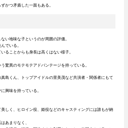
らずかつ矛盾した一面もある。
しない地味な子というのが周囲の評価。
羨んでいる。
ていることからも身長は高くはない様子。
いう驚異のモテモテアドバンテージを持っている。
の真島くん、トップアイドルの里美茂など共演者・関係者にもて
ヤに興味を持っている。
て美しく、ヒロイン役、姫役などのキャスティングには誰もが納
話はあまりなく、