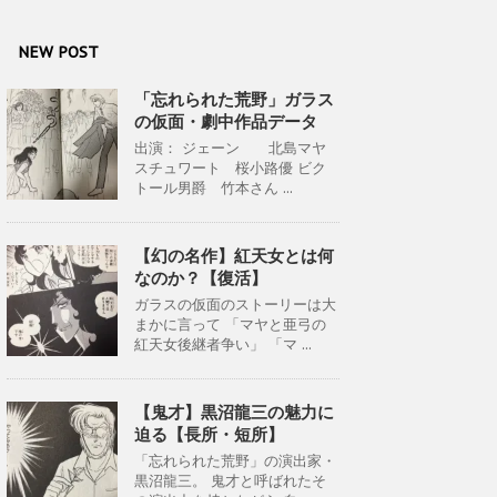
NEW POST
「忘れられた荒野」ガラス
の仮面・劇中作品データ
出演： ジェーン 北島マヤ
スチュワート 桜小路優 ビク
トール男爵 竹本さん ...
【幻の名作】紅天女とは何
なのか？【復活】
ガラスの仮面のストーリーは大
まかに言って 「マヤと亜弓の
紅天女後継者争い」 「マ ...
【鬼才】黒沼龍三の魅力に
迫る【長所・短所】
「忘れられた荒野」の演出家・
黒沼龍三。 鬼才と呼ばれたそ