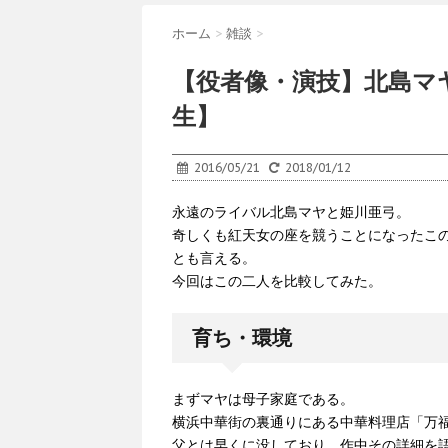
ホーム
>
雑談
>
【役者像・演技】北島マ
生】
2016/05/21
2018/01/12
永遠のライバル北島マヤと姫川亜弓。
奇しくも紅天女の座を競うことになったこ
とも言える。
今回はこの二人を比較してみた。
育ち・環境
まずマヤは母子家庭である。
横浜中華街の裏通りにある中華料理店「万
父とは早くに没しており、作中その詳細を