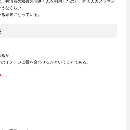
に、共演者の端役の間進くんを利用したのと、外国人カメラマン
そうなくらい。
いる結果になっている。
性
あるが、
分のイメージに役を合わせるかということである。
ね。」
」