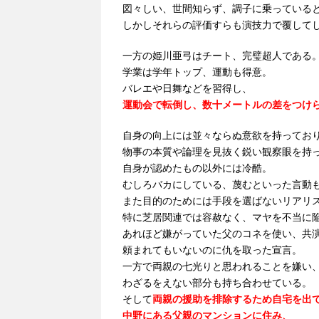
図々しい、世間知らず、調子に乗っている
しかしそれらの評価すらも演技力で覆して
一方の姫川亜弓はチート、完璧超人である
学業は学年トップ、運動も得意。
バレエや日舞などを習得し、
運動会で転倒し、数十メートルの差をつけ
自身の向上には並々ならぬ意欲を持ってお
物事の本質や論理を見抜く鋭い観察眼を持
自身が認めたもの以外には冷酷。
むしろバカにしている、蔑むといった言動
また目的のためには手段を選ばないリアリ
特に芝居関連では容赦なく、マヤを不当に
あれほど嫌がっていた父のコネを使い、共
頼まれてもいないのに仇を取った宣言。
一方で両親の七光りと思われることを嫌い
わざるをえない部分も持ち合わせている。
そして
両親の援助を排除するため自宅を出
中野にある父親のマンションに住み、