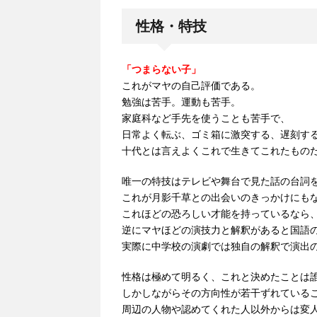
性格・特技
「つまらない子」
これがマヤの自己評価である。
勉強は苦手。運動も苦手。
家庭科など手先を使うことも苦手で、
日常よく転ぶ、ゴミ箱に激突する、遅刻す
十代とは言えよくこれで生きてこれたもの
唯一の特技はテレビや舞台で見た話の台詞
これが月影千草との出会いのきっかけにも
これほどの恐ろしい才能を持っているなら
逆にマヤほどの演技力と解釈があると国語
実際に中学校の演劇では独自の解釈で演出
性格は極めて明るく、これと決めたことは
しかしながらその方向性が若干ずれている
周辺の人物や認めてくれた人以外からは変