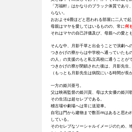
「万福軒」はかなりのブラック体質であり
らない。
おおよそ6畳ほどと思われる部屋に二人で
母親はマヤを愛してはいるものの、常に
何
それはマヤの自己評価及び、母親への愛と
そんな中、月影千草と出会うことで演劇へ
つきかげの寮からは中学校へ通っていたも
の人」の支援のもと私立高校に通うことが
つきかげの寮が閉鎖された後は、月影先生
（もっとも月影先生は病院にいる時間が長
一方の姫川亜弓。
父は映画監督の姫川貢、母は大女優の姫川
その生活は超セレブである。
稽古場や劇場へは常に送迎車。
自宅は門から建物まで数百mはあると思わ
している。
そのセレブなソーシャルイメージのため、