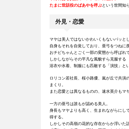
たまに世話役のばあやを呼ぶ
という世間知
外見・恋愛
マヤは美人ではないかわいくもないパッと
自身もそれを自覚しており、亜弓をつねに
おチビちゃんとごく一部の変態から呼ばれ
しかしながらその平凡な風貌すら克服する
浴衣や水着、制服にも匹敵する「演技」と
ロリコン若社長、桜小路優、嵐が丘で共演
まくり。
また恋愛とは異なるものの、速水英介もマ
一方の亜弓は誰もが認める美人。
身長もマヤよりも高く、生まれながらにし
得する。
しかしその高嶺の花的な存在からか浮いた