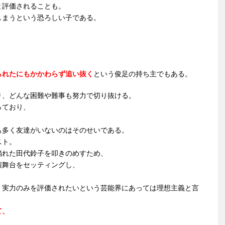
と評価されることも。
しまうという恐ろしい子である。
。
られたにもかかわらず追い抜く
という俊足の持ち主でもある。
り、どんな困難や難事も努力で切り抜ける。
っており、
も多く友達がいないのはそのせいである。
スト。
陥れた田代鈴子を叩きのめすため、
演舞台をセッティングし、
、実力のみを評価されたいという芸能界にあっては理想主義と言
て、