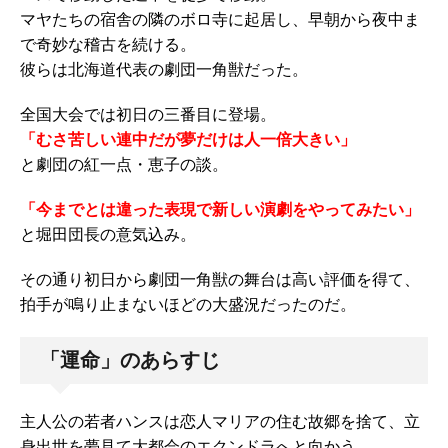
マヤたちの宿舎の隣のボロ寺に起居し、早朝から夜中ま
で奇妙な稽古を続ける。
彼らは北海道代表の劇団一角獣だった。
全国大会では初日の三番目に登場。
「むさ苦しい連中だが夢だけは人一倍大きい」
と劇団の紅一点・恵子の談。
「今までとは違った表現で新しい演劇をやってみたい」
と堀田団長の意気込み。
その通り初日から劇団一角獣の舞台は高い評価を得て、
拍手が鳴り止まないほどの大盛況だったのだ。
「運命」のあらすじ
主人公の若者ハンスは恋人マリアの住む故郷を捨て、立
身出世を夢見て大都会のエクンドラへと向かう。