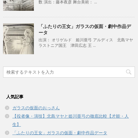
数 演出：藤本夜彦 舞台美術： ...
「ふたりの王女」ガラスの仮面・劇中作品デ
ータ
出演： オリゲルド 姫川亜弓 アルディス 北島マヤ
ラストニア国王 津田広志 王 ...
人気記事
ガラスの仮面のおっさん
【役者像・演技】北島マヤと姫川亜弓の徹底比較【才能・人
生】
「ふたりの王女」ガラスの仮面・劇中作品データ