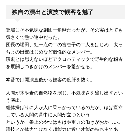
独自の演出と演技で観客を魅了
登場こそ不気味な劇団一角獣だったが、その実はとても
気さくで熱い連中だった。
団長の堀田、紅一点の二の宮恵子の二人をはじめ、太っ
ちょの田部はじめなど個性的なメンバー。
演劇とは思えないほどアクロバティックで野生的な稽古
を展開しつきかげのメンバーを驚かせる。
本番では開演直後から観客の度肝を抜く。
人間が木や岩の自然物を演じ、不気味さを醸し出すとい
う演出。
組体操ばりに人が人に乗っかっているのだが、ほぼ直立
している人間の背中に人間が立つという
というか一番上のやつはもはや重力の働きがおかしい。
演技とか体力ではなく超能力に近い才能の持ち主であ