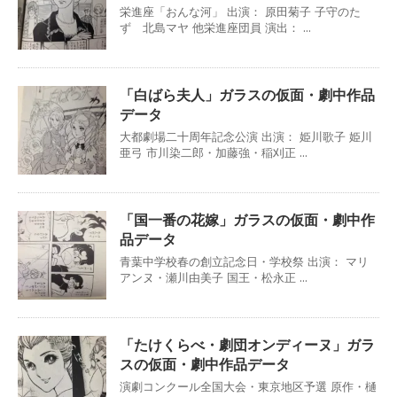
栄進座「おんな河」 出演： 原田菊子 子守のた
ず 北島マヤ 他栄進座団員 演出： ...
「白ばら夫人」ガラスの仮面・劇中作品
データ
大都劇場二十周年記念公演 出演： 姫川歌子 姫川
亜弓 市川染二郎・加藤強・稲刈正 ...
「国一番の花嫁」ガラスの仮面・劇中作
品データ
青葉中学校春の創立記念日・学校祭 出演： マリ
アンヌ・瀬川由美子 国王・松永正 ...
「たけくらべ・劇団オンディーヌ」ガラ
スの仮面・劇中作品データ
演劇コンクール全国大会・東京地区予選 原作・樋