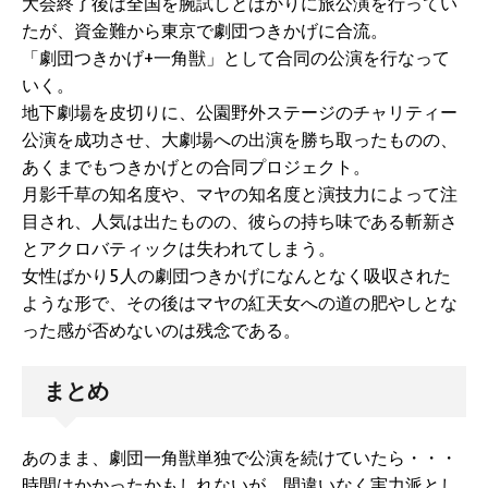
大会終了後は全国を腕試しとばかりに旅公演を行ってい
たが、資金難から東京で劇団つきかげに合流。
「劇団つきかげ+一角獣」として合同の公演を行なって
いく。
地下劇場を皮切りに、公園野外ステージのチャリティー
公演を成功させ、大劇場への出演を勝ち取ったものの、
あくまでもつきかげとの合同プロジェクト。
月影千草の知名度や、マヤの知名度と演技力によって注
目され、人気は出たものの、彼らの持ち味である斬新さ
とアクロバティックは失われてしまう。
女性ばかり5人の劇団つきかげになんとなく吸収された
ような形で、その後はマヤの紅天女への道の肥やしとな
った感が否めないのは残念である。
まとめ
あのまま、劇団一角獣単独で公演を続けていたら・・・
時間はかかったかもしれないが、間違いなく実力派とし