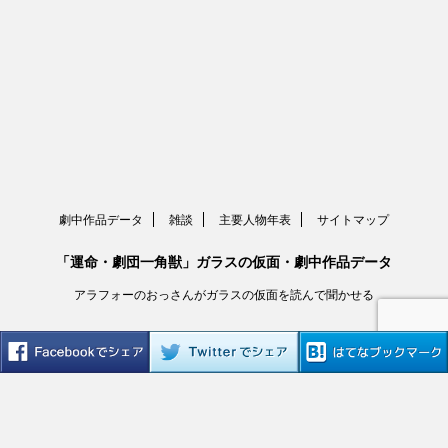
劇中作品データ
雑談
主要人物年表
サイトマップ
「運命・劇団一角獣」ガラスの仮面・劇中作品データ
アラフォーのおっさんがガラスの仮面を読んで聞かせる
Copyright© ガラスの仮面のおっさん , 2026 All Rights Reserved.
Warning
: Undefined array key "t_id" in
/home/samurai-
web/glass-mask.net/public_html/wp-
content/plugins/share/share.php
on line
79