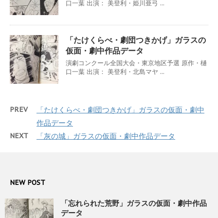
口一葉 出演： 美登利・姫川亜弓 ...
「たけくらべ・劇団つきかげ」ガラスの
仮面・劇中作品データ
演劇コンクール全国大会・東京地区予選 原作・樋
口一葉 出演： 美登利・北島マヤ ...
PREV
「たけくらべ・劇団つきかげ」ガラスの仮面・劇中
作品データ
NEXT
「灰の城」ガラスの仮面・劇中作品データ
NEW POST
「忘れられた荒野」ガラスの仮面・劇中作品
データ