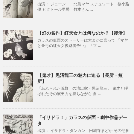
出演： ジェーン 北島マヤ スチュワート 桜小路
優 ビクトール男爵 竹本さん ...
【幻の名作】紅天女とは何なのか？【復活】
ガラスの仮面のストーリーは大まかに言って 「マヤ
と亜弓の紅天女後継者争い」 「マ ...
【鬼才】黒沼龍三の魅力に迫る【長所・短
所】
「忘れられた荒野」の演出家・黒沼龍三。 鬼才と呼
ばれたその演出力を持ちながら 自 ...
「イサドラ！」ガラスの仮面・劇中作品デー
タ
出演： イサドラ・ダンカン 円城寺まどか その他多